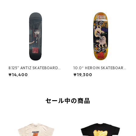
8.125” ANTIZ SKATEBOARDS
10.0“ HEROIN SKATEBOARD
- BJARNE TJOETTA “PRO M
S - CURB KILLER 9 MERGED
¥14,400
¥19,300
ODEL” -
-
セール中の商品