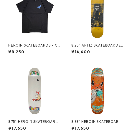
HEROIN SKATEBOARDS - CR
8.25” ANTIZ SKATEBOARDS -
OW TEE -
ANDRE GERLICH “GLOW IN
¥8,250
¥14,400
THE DARK PRO MODEL” -
8.75“ HEROIN SKATEBOARDS
8.88“ HEROIN SKATEBOARDS
- HAYATE FOX EGG -
- HAYATE FOX SHOVEL -
¥17,650
¥17,650