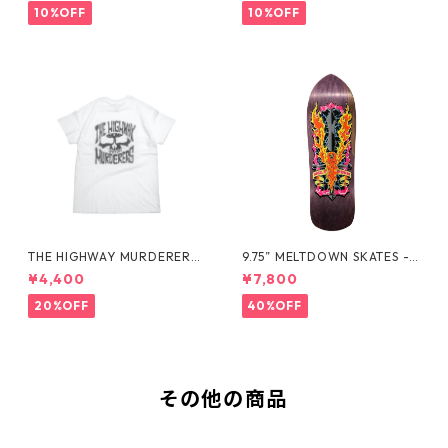
10%OFF
10%OFF
THE HIGHWAY MURDERERS
9.75” MELTDOWN SKATES -
Back-Logo Tee -White
EXCALIBIRD DECK -
¥4,400
¥7,800
20%OFF
40%OFF
その他の商品