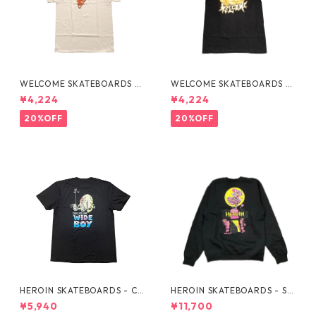
WELCOME SKATEBOARDS -F
WELCOME SKATEBOARDS -
LAMES TEE "WHITE"
BARK PREMIUM TEE "BLAC
¥4,224
¥4,224
K"
20%OFF
20%OFF
HEROIN SKATEBOARDS - CU
HEROIN SKATEBOARDS - SK
RB KILLER WIDE BOY BLK TE
ATE ZOMBIE BLK CREWNEC
¥5,940
¥11,700
E -
K -