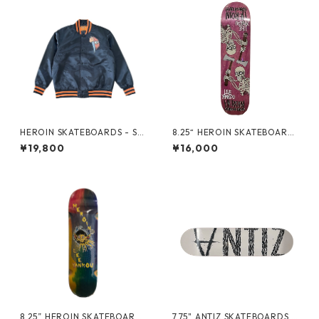
HEROIN SKATEBOARDS - SH
8.25“ HEROIN SKATEBOARD
ELLOWEEN JACKET -
S - LEE YANKOU AXE SKELET
¥19,800
¥16,000
ONS SYM -
8.25” HEROIN SKATEBOARD
7.75" ANTIZ SKATEBOARDS -