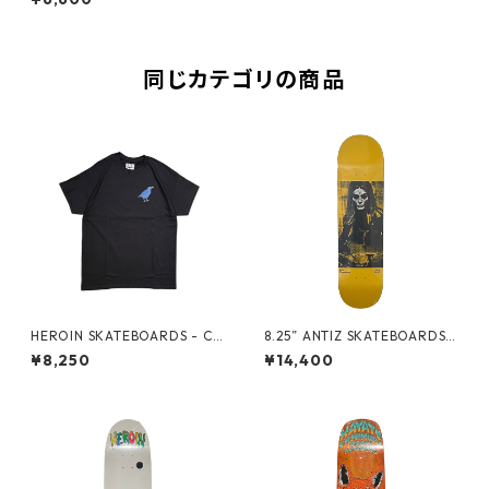
同じカテゴリの商品
HEROIN SKATEBOARDS - CR
8.25” ANTIZ SKATEBOARDS -
OW TEE -
ANDRE GERLICH “GLOW IN
¥8,250
¥14,400
THE DARK PRO MODEL” -