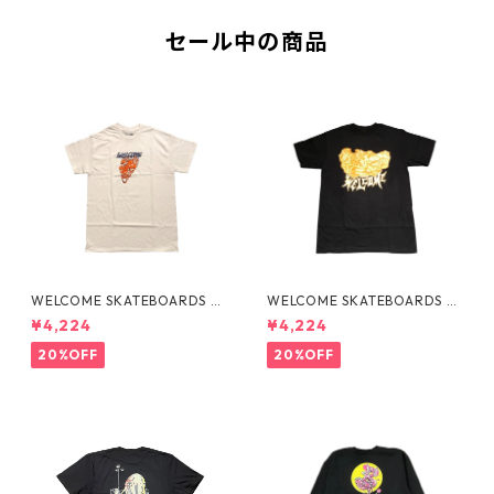
セール中の商品
WELCOME SKATEBOARDS -F
WELCOME SKATEBOARDS -
LAMES TEE "WHITE"
BARK PREMIUM TEE "BLAC
¥4,224
¥4,224
K"
20%OFF
20%OFF