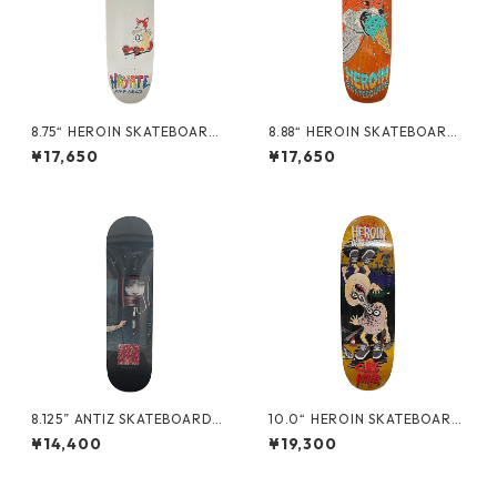
8.75“ HEROIN SKATEBOARDS
8.88“ HEROIN SKATEBOARDS
- HAYATE FOX EGG -
- HAYATE FOX SHOVEL -
¥17,650
¥17,650
8.125” ANTIZ SKATEBOARDS
10.0“ HEROIN SKATEBOARD
- BJARNE TJOETTA “PRO M
S - CURB KILLER 9 MERGED
¥14,400
¥19,300
ODEL” -
-