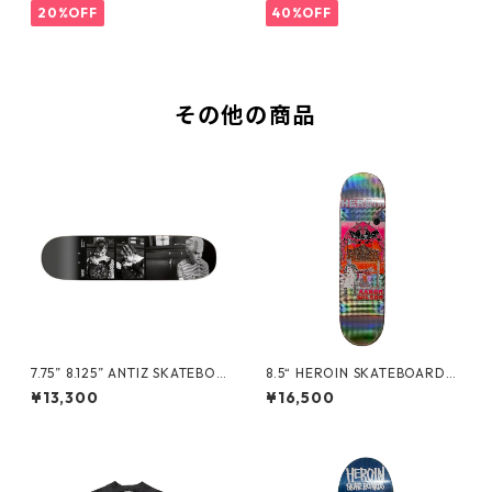
20%OFF
40%OFF
その他の商品
7.75” 8.125” ANTIZ SKATEBOA
8.5“ HEROIN SKATEBOARDS
RDS - PUNKETTE - RICHARD
- AARON WILSON HELLSCAP
¥13,300
¥16,500
BELLIA -
E -