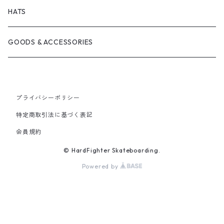
BRICKS BRAND
BEARING
SHIRTS
HATS
FILM TRUCKS
WHEEL
TEES
GOODS & ACCESSORIES
CORDUROY
OTHERS
HOODS
プライバシーポリシー
HEROIN SKATEBOARDS
CREWNECKS
特定商取引法に基づく表記
会員規約
MELTDOWN SKATES
© HardFighter Skateboarding.
PISS DRUNX
Powered by
PSOCKADELIC