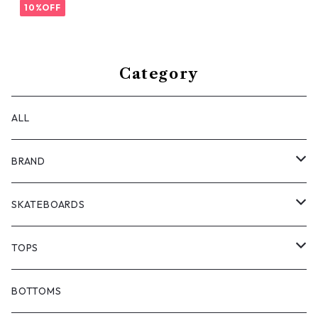
10%OFF
Category
ALL
BRAND
ANTIZ SKATEBOARDS
SKATEBOARDS
BARF COMICS
DECK
TOPS
BONJOUR URETHANE
TRUCKS
JACKETS
BOTTOMS