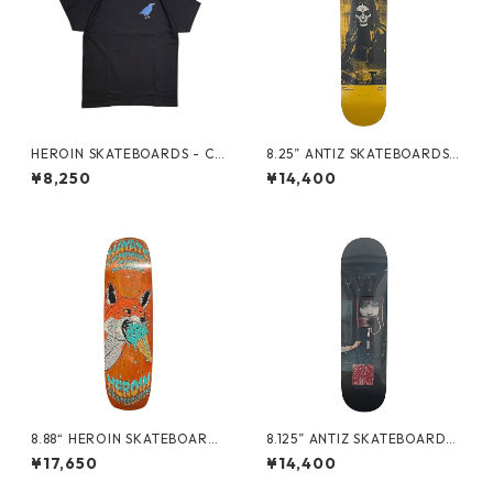
HEROIN SKATEBOARDS - CR
8.25” ANTIZ SKATEBOARDS -
OW TEE -
ANDRE GERLICH “GLOW IN
¥8,250
¥14,400
THE DARK PRO MODEL” -
8.88“ HEROIN SKATEBOARDS
8.125” ANTIZ SKATEBOARDS
- HAYATE FOX SHOVEL -
- BJARNE TJOETTA “PRO M
¥17,650
¥14,400
ODEL” -