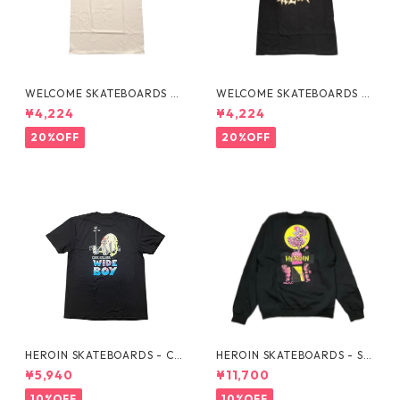
WELCOME SKATEBOARDS -F
WELCOME SKATEBOARDS -
LAMES TEE "WHITE"
BARK PREMIUM TEE "BLAC
¥4,224
¥4,224
K"
20%OFF
20%OFF
HEROIN SKATEBOARDS - CU
HEROIN SKATEBOARDS - SK
RB KILLER WIDE BOY BLK TE
ATE ZOMBIE BLK CREWNEC
¥5,940
¥11,700
E -
K -
10%OFF
10%OFF