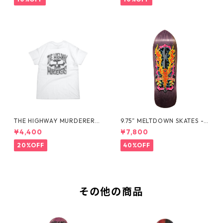
THE HIGHWAY MURDERERS
9.75” MELTDOWN SKATES -
Back-Logo Tee -White
EXCALIBIRD DECK -
¥4,400
¥7,800
20%OFF
40%OFF
その他の商品