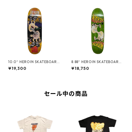
10.0“ HEROIN SKATEBOARD
8.88“ HEROIN SKATEBOARDS
S - CURB KILLER 9 MERGED
- MERGED EGG -
¥19,300
¥18,750
-
セール中の商品