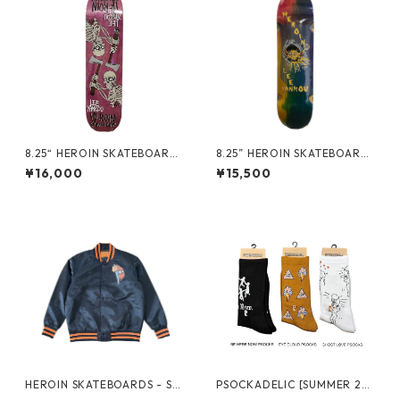
8.25“ HEROIN SKATEBOARD
8.25” HEROIN SKATEBOARD
S - LEE YANKOU AXE SKELET
S - “IMP INVADER” LEE YANK
¥16,000
¥15,500
ONS SYM -
OU” -
HEROIN SKATEBOARDS - SH
PSOCKADELIC [SUMMER 20
ELLOWEEN JACKET -
25 NO.1]