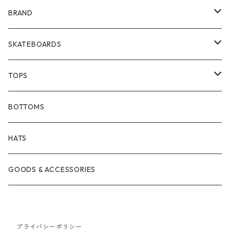
BRAND
ANTIZ SKATEBOARDS
SKATEBOARDS
BARF COMICS
DECK
TOPS
BONJOUR URETHANE
TRUCKS
JACKETS
BOTTOMS
BRICKS BRAND
BEARING
SHIRTS
HATS
FILM TRUCKS
WHEEL
TEES
GOODS & ACCESSORIES
CORDUROY
OTHERS
HOODS
プライバシーポリシー