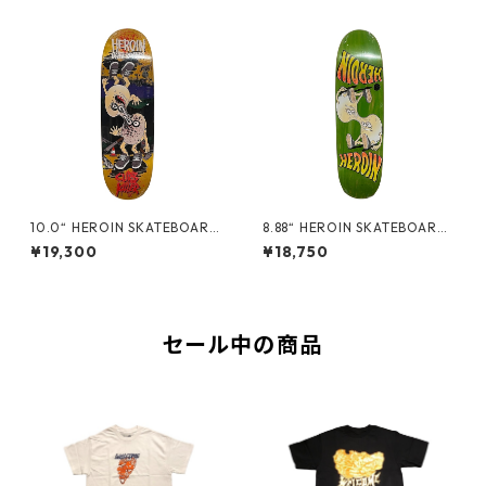
10.0“ HEROIN SKATEBOARD
8.88“ HEROIN SKATEBOARDS
S - CURB KILLER 9 MERGED
- MERGED EGG -
¥19,300
¥18,750
-
セール中の商品