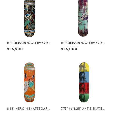
8.5“ HEROIN SKATEBOARDS
8.5” HEROIN SKATEBOARDS
- DERN HURRICANE DECK -
- “FLIES” TOM DAY -
¥16,500
¥16,000
8.88“ HEROIN SKATEBOARDS
7.75” to 8.25” ANTIZ SKATEB
- HAYATE FOX SHOVEL -
OARDS - MUSIC-Series-MIN