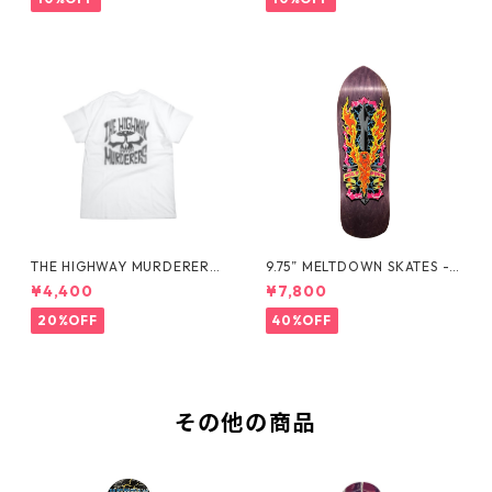
THE HIGHWAY MURDERERS
9.75” MELTDOWN SKATES -
Back-Logo Tee -White
EXCALIBIRD DECK -
¥4,400
¥7,800
20%OFF
40%OFF
その他の商品