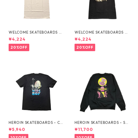
WELCOME SKATEBOARDS -F
WELCOME SKATEBOARDS -
LAMES TEE "WHITE"
BARK PREMIUM TEE "BLAC
¥4,224
¥4,224
K"
20%OFF
20%OFF
HEROIN SKATEBOARDS - CU
HEROIN SKATEBOARDS - SK
RB KILLER WIDE BOY BLK TE
ATE ZOMBIE BLK CREWNEC
¥5,940
¥11,700
E -
K -
10%OFF
10%OFF