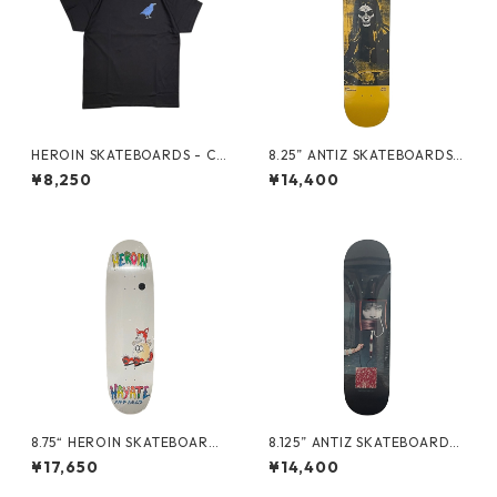
HEROIN SKATEBOARDS - CR
8.25” ANTIZ SKATEBOARDS -
OW TEE -
ANDRE GERLICH “GLOW IN
¥8,250
¥14,400
THE DARK PRO MODEL” -
8.75“ HEROIN SKATEBOARDS
8.125” ANTIZ SKATEBOARDS
- HAYATE FOX EGG -
- BJARNE TJOETTA “PRO M
¥17,650
¥14,400
ODEL” -