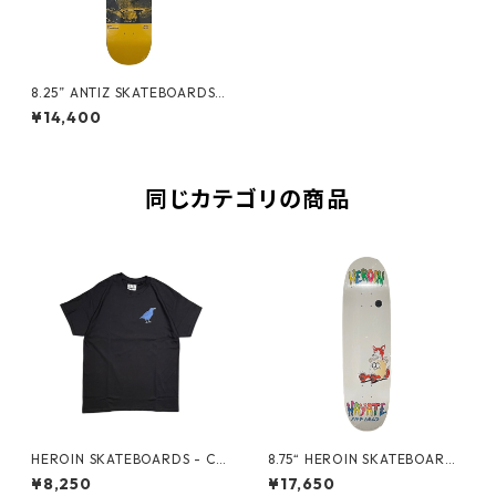
8.25” ANTIZ SKATEBOARDS -
ANDRE GERLICH “GLOW IN
¥14,400
THE DARK PRO MODEL” -
同じカテゴリの商品
HEROIN SKATEBOARDS - CR
8.75“ HEROIN SKATEBOARDS
OW TEE -
- HAYATE FOX EGG -
¥8,250
¥17,650