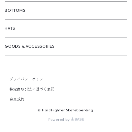
BONJOUR URETHANE
TRUCKS
JACKETS
BOTTOMS
BRICKS BRAND
BEARING
SHIRTS
HATS
FILM TRUCKS
WHEEL
TEES
GOODS & ACCESSORIES
CORDUROY
OTHERS
HOODS
プライバシーポリシー
HEROIN SKATEBOARDS
CREWNECKS
特定商取引法に基づく表記
会員規約
MELTDOWN SKATES
© HardFighter Skateboarding.
PISS DRUNX
Powered by