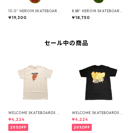
10.0“ HEROIN SKATEBOARD
8.88“ HEROIN SKATEBOARDS
S - CURB KILLER 9 MERGED
- MERGED EGG -
¥19,300
¥18,750
-
セール中の商品
WELCOME SKATEBOARDS -F
WELCOME SKATEBOARDS -
LAMES TEE "WHITE"
BARK PREMIUM TEE "BLAC
¥4,224
¥4,224
K"
20%OFF
20%OFF