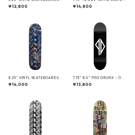
"TEAM" DESCRIPTION WHIT
OARDS - MUSIC-Series-MIN
¥12,800
¥14,800
E & RED -
OR THREAT -
8.25” VINYL SKATEBOARDS -
7.75” 8.0” PISS DRUNX - ORI
CARPENTER FRAGMENT -
GINAL LOGO DECK -
¥14,000
¥13,800