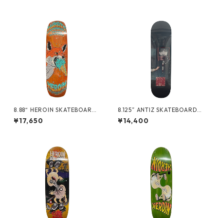
8.88“ HEROIN SKATEBOARDS
8.125” ANTIZ SKATEBOARDS
- HAYATE FOX SHOVEL -
- BJARNE TJOETTA “PRO M
¥17,650
¥14,400
ODEL” -