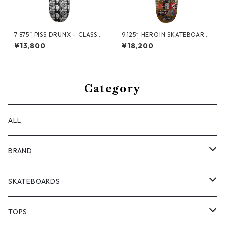
7.875” PISS DRUNX - CLASSI
9.125“ HEROIN SKATEBOARD
X - DUSTIN DOLLIN -
S - 100TH EGG DECK -
¥13,800
¥18,200
Category
ALL
BRAND
ANTIZ SKATEBOARDS
SKATEBOARDS
BARF COMICS
DECK
TOPS