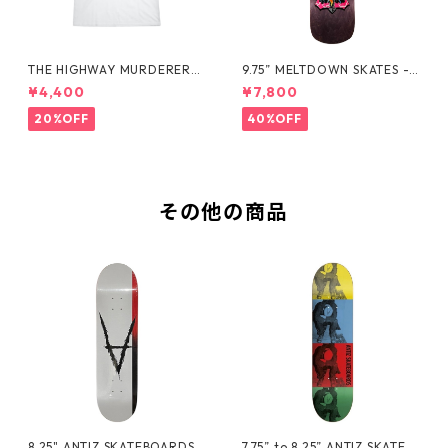
THE HIGHWAY MURDERERS
9.75” MELTDOWN SKATES -
Back-Logo Tee -White
EXCALIBIRD DECK -
¥4,400
¥7,800
20%OFF
40%OFF
その他の商品
8.25" ANTIZ SKATEBOARDS -
7.75” to 8.25” ANTIZ SKATEB