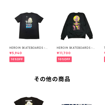
HEROIN SKATEBOARDS -
HEROIN SKATEBOARDS - S
CURB KILLER WIDE BOY B
KATE ZOMBIE BLK CREWN
¥5,940
¥11,700
LK TEE -
ECK -
10%OFF
10%OFF
その他の商品