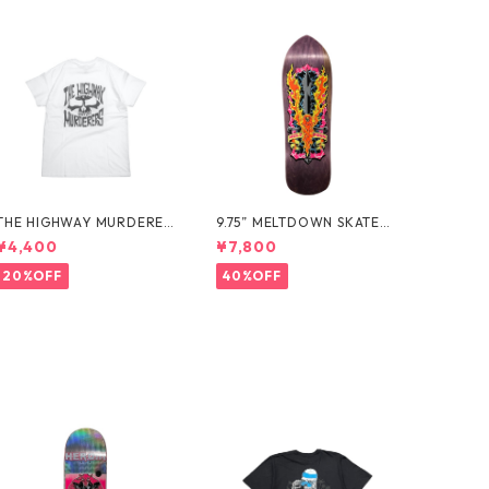
THE HIGHWAY MURDERER
9.75” MELTDOWN SKATES
S Back-Logo Tee -White
- EXCALIBIRD DECK -
¥4,400
¥7,800
20%OFF
40%OFF