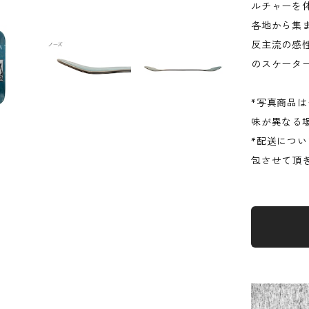
ルチャーを
各地から集
反主流の感
のスケータ
*写真商品
味が異なる
*配送につ
包させて頂