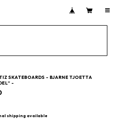
NTIZ SKATEBOARDS - BJARNE TJOETTA
EL” -
0
nal shipping available