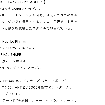
JOETTA “2nd PRO MODEL” 】
ョッタの2ndプロモデル。
のストリートシーンから育ち、地元オスロでのスポ
クルージングを得意とする。フロー重視で、トリッ
インと動きを意識したスタイルで知られている。
: Maarko.Phntm
25” x 31.625” × 14.1”WB
NORMAL SHAPE
マット及びエンボス加工
7 プライ カナディアン メープル
SKATEBOARDS - アンティズ スケートボード】
ヨン発、ANTIZは2002年設立のアンダーグラウ
ートブランド。
と”アート性”を武器に、ヨーロッパのストリートカ