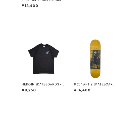
S - BJARNE TJOETTA “PRO
¥14,400
MODEL” -
HEROIN SKATEBOARDS -
8.25” ANTIZ SKATEBOARD
CROW TEE -
S - ANDRE GERLICH “GLO
¥8,250
¥14,400
W IN THE DARK PRO MOD
EL” -