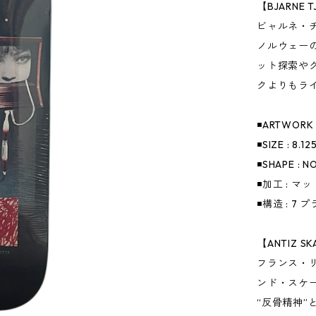
【BJARNE T
ビャルネ・チ
ノルウェー
ット探索や
クよりもラ
◾️ARTWORK 
◾️SIZE : 8.1
◾️SHAPE : 
◾️加工 : 
◾️構造 : 
【ANTIZ 
フランス・リ
ンド・スケ
“反骨精神”