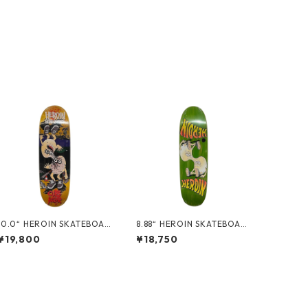
.0“ HEROIN SKATEBOAR
8.88“ HEROIN SKATEBOAR
DS - CURB KILLER 9 MERG
DS - MERGED EGG -
¥19,800
¥18,750
ED -