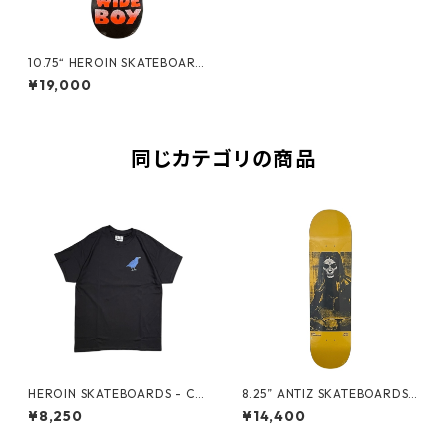
10.75“ HEROIN SKATEBOARD
S - PUMPKIN SPICE WIDE BO
¥19,000
Y DECK -
同じカテゴリの商品
HEROIN SKATEBOARDS - CR
8.25” ANTIZ SKATEBOARDS -
OW TEE -
ANDRE GERLICH “GLOW IN
¥8,250
¥14,400
THE DARK PRO MODEL” -