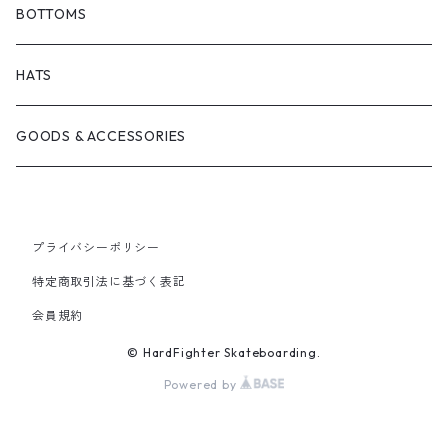
BONJOUR URETHANE
TRUCKS
JACKETS
BOTTOMS
BRICKS BRAND
BEARING
SHIRTS
HATS
FILM TRUCKS
WHEEL
TEES
GOODS & ACCESSORIES
CORDUROY
OTHERS
HOODS
プライバシーポリシー
HEROIN SKATEBOARDS
CREWNECKS
特定商取引法に基づく表記
会員規約
MELTDOWN SKATES
© HardFighter Skateboarding.
PISS DRUNX
Powered by
PSOCKADELIC