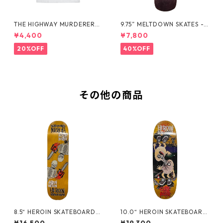
THE HIGHWAY MURDERERS
9.75” MELTDOWN SKATES -
Back-Logo Tee -White
EXCALIBIRD DECK -
¥4,400
¥7,800
20%OFF
40%OFF
その他の商品
8.5“ HEROIN SKATEBOARDS
10.0“ HEROIN SKATEBOARD
- AARON WILSON CHAINSA
S - CURB KILLER 9 MERGED
¥16,500
¥19,300