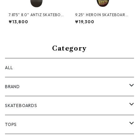
7.875” 8.0" ANTIZ SKATEBOA
9.25“ HEROIN SKATEBOARD
RDS - MUSIC-Series - CICC
S - MERGED ANATOMY RAZ
¥13,800
¥19,300
ONE YOUTH -
OREGG -
Category
ALL
BRAND
ANTIZ SKATEBOARDS
SKATEBOARDS
BARF COMICS
DECK
TOPS