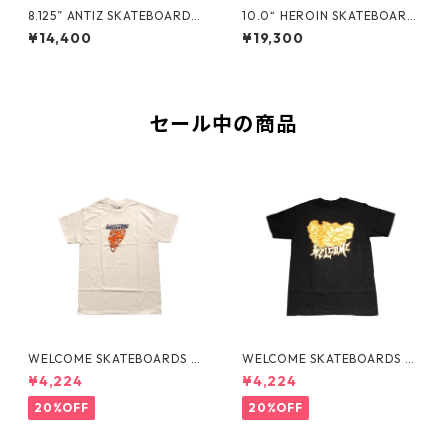
8.125” ANTIZ SKATEBOARDS
10.0“ HEROIN SKATEBOARD
- BJARNE TJOETTA “PRO M
S - CURB KILLER 9 MERGED
¥14,400
¥19,300
ODEL” -
-
セール中の商品
WELCOME SKATEBOARDS -F
WELCOME SKATEBOARDS -
LAMES TEE "WHITE"
BARK PREMIUM TEE "BLAC
¥4,224
¥4,224
K"
20%OFF
20%OFF