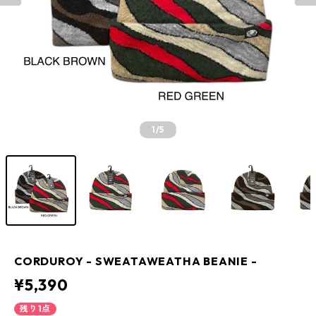
1
/5
CORDUROY - SWEATAWEATHA BEANIE -
¥5,390
残り1点