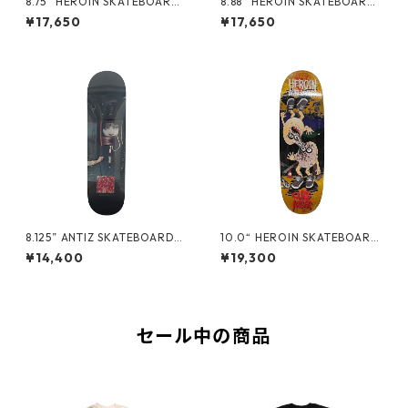
8.75“ HEROIN SKATEBOARDS
8.88“ HEROIN SKATEBOARDS
- HAYATE FOX EGG -
- HAYATE FOX SHOVEL -
¥17,650
¥17,650
8.125” ANTIZ SKATEBOARDS
10.0“ HEROIN SKATEBOARD
- BJARNE TJOETTA “PRO M
S - CURB KILLER 9 MERGED
¥14,400
¥19,300
ODEL” -
-
セール中の商品