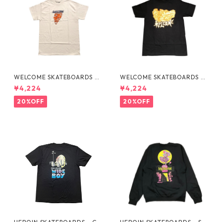
WELCOME SKATEBOARDS -F
WELCOME SKATEBOARDS -
LAMES TEE "WHITE"
BARK PREMIUM TEE "BLAC
¥4,224
¥4,224
K"
20%OFF
20%OFF