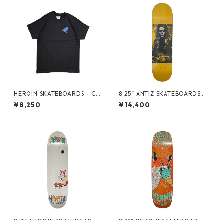
HEROIN SKATEBOARDS - CR
8.25” ANTIZ SKATEBOARDS -
OW TEE -
ANDRE GERLICH “GLOW IN
¥8,250
¥14,400
THE DARK PRO MODEL” -