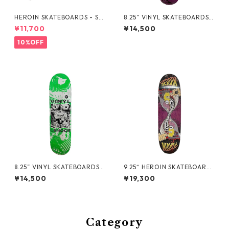
HEROIN SKATEBOARDS - SK
8.25” VINYL SKATEBOARDS -
ATE ZOMBIE BLK CREWNEC
LENOCE "VICE" -
¥11,700
¥14,500
K -
10%OFF
8.25” VINYL SKATEBOARDS -
9.25“ HEROIN SKATEBOARD
LENOCE "ADRIFT" -
S - MERGED ANATOMY RAZ
¥14,500
¥19,300
OREGG -
Category