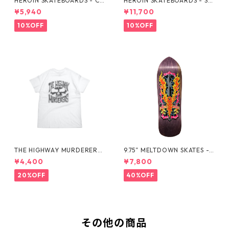
HEROIN SKATEBOARDS - CU
HEROIN SKATEBOARDS - SK
RB KILLER WIDE BOY BLK TE
ATE ZOMBIE BLK CREWNEC
¥5,940
¥11,700
E -
K -
10%OFF
10%OFF
THE HIGHWAY MURDERERS
9.75” MELTDOWN SKATES -
Back-Logo Tee -White
EXCALIBIRD DECK -
¥4,400
¥7,800
20%OFF
40%OFF
その他の商品