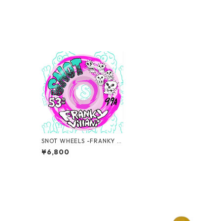
SNOT WHEELS -FRANKY S
KULLS 53MM 99A -
¥6,800