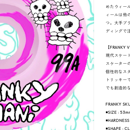
めたウィール
ィールは他
つ。大手ブ
ディングで
【FRANKY V
現代スケー
スケーターの
個性的なス
トリッキー
でも創造的
FRANKY SK
◾️SIZE : 5
◾️HARDNESS 
◾️SHAPE : C