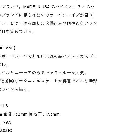
ブランド。MADE IN USA のハイクオリティのウ
のブランドに見られないカラーやシェイプが目立
ランドとは一線を画した攻撃的かつ個性的なブラン
注目を集めている。
ILLANI 】
トボードシーンで非常に人気の高いアメリカ人プロ
1人。
タイルとユーモアのあるキャラクターが人気。
で独創的なテクニカルスケートが得意でどんな地形
なラインを描く。
ULLS
3mm 全幅 : 32mm 接地面 : 17.5mm
: 99A
LASSIC