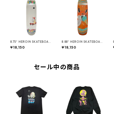
8.75“ HEROIN SKATEBOAR
8.88“ HEROIN SKATEBOAR
DS - HAYATE FOX EGG -
DS - HAYATE FOX SHOVEL
¥18,150
¥18,150
-
セール中の商品