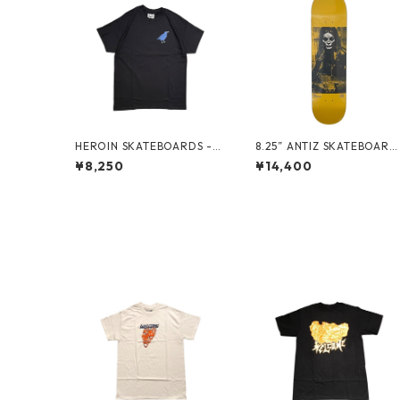
HEROIN SKATEBOARDS -
8.25” ANTIZ SKATEBOARD
CROW TEE -
S - ANDRE GERLICH “GLO
¥8,250
¥14,400
W IN THE DARK PRO MOD
EL” -