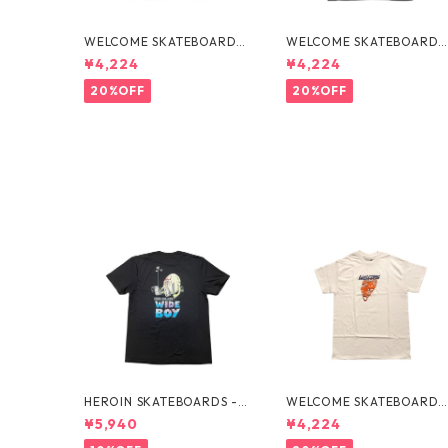
WELCOME SKATEBOARDS
WELCOME SKATEBOARDS
-FLAMES TEE "WHITE"
- BARK PREMIUM TEE "BL
¥4,224
¥4,224
ACK"
20%OFF
20%OFF
HEROIN SKATEBOARDS -
WELCOME SKATEBOARDS
CURB KILLER WIDE BOY B
-FLAMES TEE "WHITE"
¥5,940
¥4,224
LK TEE -