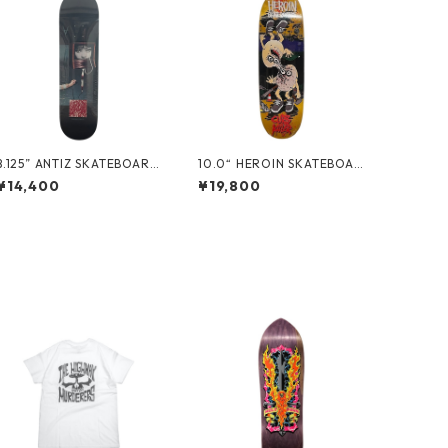
8.125” ANTIZ SKATEBOARD
10.0“ HEROIN SKATEBOAR
S - BJARNE TJOETTA “PRO
DS - CURB KILLER 9 MERG
¥14,400
¥19,800
MODEL” -
ED -