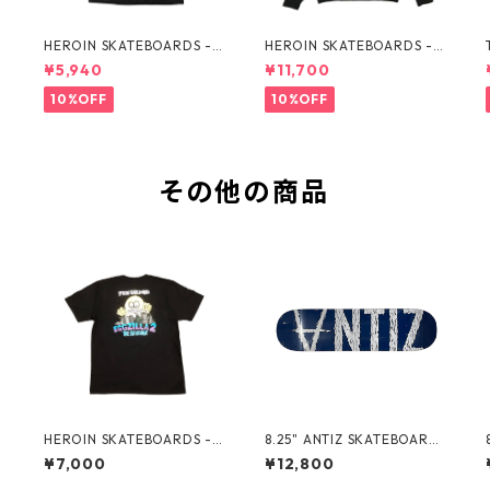
HEROIN SKATEBOARDS -
HEROIN SKATEBOARDS - S
CURB KILLER WIDE BOY B
KATE ZOMBIE BLK CREWN
¥5,940
¥11,700
LK TEE -
ECK -
10%OFF
10%OFF
その他の商品
HEROIN SKATEBOARDS - E
8.25" ANTIZ SKATEBOARD
GGZILLA2 TEE -
S - "TEAM" BIG SCRIPT FU
¥7,000
¥12,800
LL NAVY -