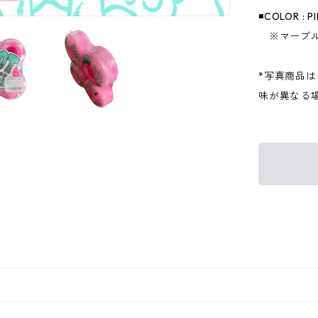
◾️COLOR : P
※マーブル
*写真商品
味が異なる