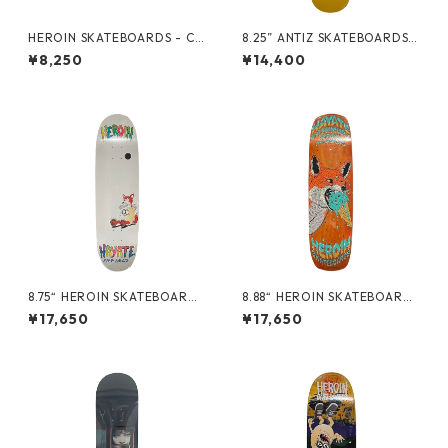
HEROIN SKATEBOARDS - CR
8.25” ANTIZ SKATEBOARDS -
OW TEE -
ANDRE GERLICH “GLOW IN
¥8,250
¥14,400
THE DARK PRO MODEL” -
8.75“ HEROIN SKATEBOARDS
8.88“ HEROIN SKATEBOARDS
- HAYATE FOX EGG -
- HAYATE FOX SHOVEL -
¥17,650
¥17,650