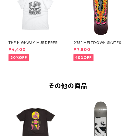
THE HIGHWAY MURDERERS
9.75” MELTDOWN SKATES -
Back-Logo Tee -White
EXCALIBIRD DECK -
¥4,400
¥7,800
20%OFF
40%OFF
その他の商品