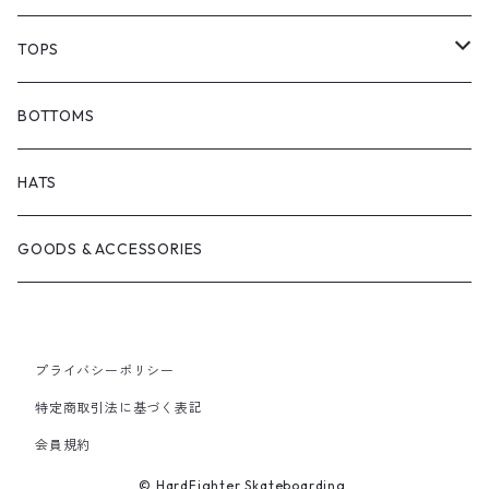
BARF COMICS
DECK
TOPS
BONJOUR URETHANE
TRUCKS
JACKETS
BOTTOMS
BRICKS BRAND
BEARING
SHIRTS
HATS
FILM TRUCKS
WHEEL
TEES
GOODS & ACCESSORIES
CORDUROY
OTHERS
HOODS
プライバシーポリシー
HEROIN SKATEBOARDS
CREWNECKS
特定商取引法に基づく表記
会員規約
MELTDOWN SKATES
© HardFighter Skateboarding.