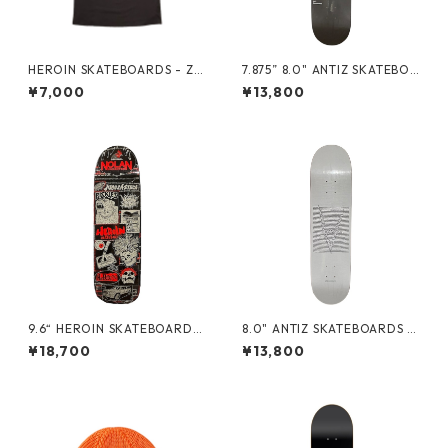
HEROIN SKATEBOARDS - ZO
7.875” 8.0" ANTIZ SKATEBOA
MBIE BLK TEE -
RDS - MUSIC-Series - CICC
¥7,000
¥13,800
ONE YOUTH -
9.6“ HEROIN SKATEBOARDS
8.0" ANTIZ SKATEBOARDS -
- NOLAN’S ORIGINAL -
MUSIC-Series - JOY DIVISIO
¥18,700
¥13,800
N -