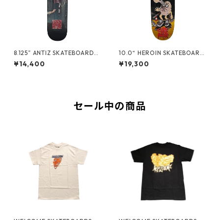
8.125” ANTIZ SKATEBOARDS
10.0“ HEROIN SKATEBOARD
- BJARNE TJOETTA “PRO M
S - CURB KILLER 9 MERGED
¥14,400
¥19,300
ODEL” -
-
セール中の商品