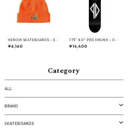
HEROIN SKATEBOARDS - EG
7.75” 8.0” PISS DRUNX - ORI
G NEON ORG BEANIE -
GINAL LOGO DECK -
¥6,160
¥14,400
Category
ALL
BRAND
ANTIZ SKATEBOARDS
SKATEBOARDS